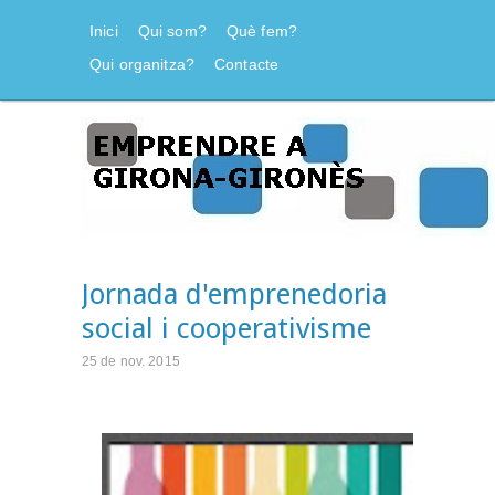
Inici
Qui som?
Què fem?
Qui organitza?
Contacte
Jornada d'emprenedoria
social i cooperativisme
25 de nov. 2015