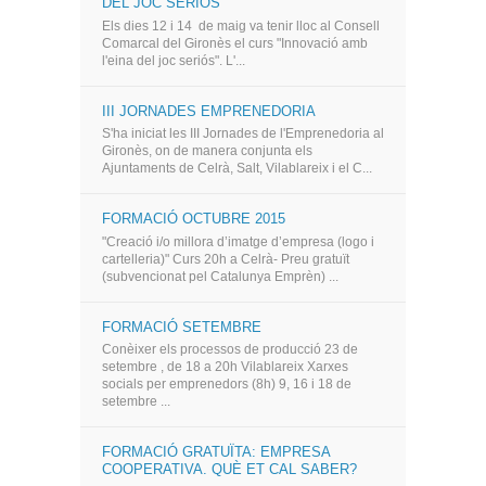
DEL JOC SERIÓS"
Els dies 12 i 14 de maig va tenir lloc al Consell
Comarcal del Gironès el curs "Innovació amb
l'eina del joc seriós". L'...
III JORNADES EMPRENEDORIA
S'ha iniciat les III Jornades de l'Emprenedoria al
Gironès, on de manera conjunta els
Ajuntaments de Celrà, Salt, Vilablareix i el C...
FORMACIÓ OCTUBRE 2015
"Creació i/o millora d’imatge d’empresa (logo i
cartelleria)" Curs 20h a Celrà- Preu gratuït
(subvencionat pel Catalunya Emprèn) ...
FORMACIÓ SETEMBRE
Conèixer els processos de producció 23 de
setembre , de 18 a 20h Vilablareix Xarxes
socials per emprenedors (8h) 9, 16 i 18 de
setembre ...
FORMACIÓ GRATUÏTA: EMPRESA
COOPERATIVA. QUÈ ET CAL SABER?