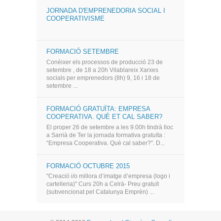
JORNADA D'EMPRENEDORIA SOCIAL I
COOPERATIVISME
FORMACIÓ SETEMBRE
Conèixer els processos de producció 23 de
setembre , de 18 a 20h Vilablareix Xarxes
socials per emprenedors (8h) 9, 16 i 18 de
setembre ...
FORMACIÓ GRATUÏTA: EMPRESA
COOPERATIVA. QUÈ ET CAL SABER?
El proper 26 de setembre a les 9.00h tindrà lloc
a Sarrià de Ter la jornada formativa gratuïta :
“Empresa Cooperativa. Què cal saber?”. D...
FORMACIÓ OCTUBRE 2015
"Creació i/o millora d’imatge d’empresa (logo i
cartelleria)" Curs 20h a Celrà- Preu gratuït
(subvencionat pel Catalunya Emprèn) ...