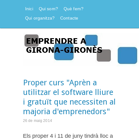
Inici
Qui som?
Què fem?
Qui organitza?
Contacte
Proper curs "Aprèn a
utilitzar el software lliure
i gratuït que necessiten al
majoria d'emprenedors"
26 de maig 2014
Els proper 4 i 11 de juny tindrà lloc a