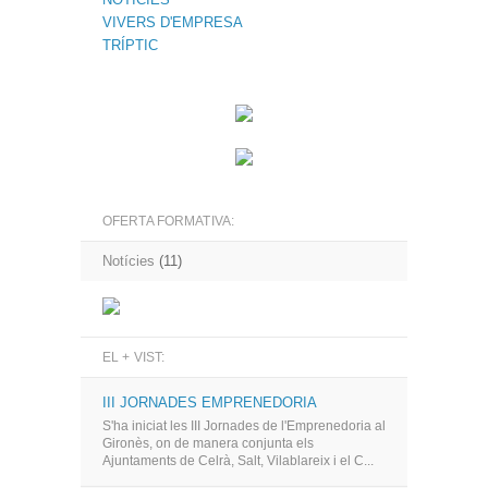
VIVERS D'EMPRESA
TRÍPTIC
OFERTA FORMATIVA:
Notícies
(11)
EL + VIST:
III JORNADES EMPRENEDORIA
S'ha iniciat les III Jornades de l'Emprenedoria al
Gironès, on de manera conjunta els
Ajuntaments de Celrà, Salt, Vilablareix i el C...